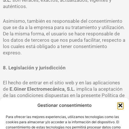
auténticos.
Asimismo, también es responsable del consentimiento
que se da a la empresa para su tratamiento y utilización.
De la misma forma, el usuario se hace responsable de
los datos de terceros que nos pueda facilitar, respecto a
los cuales está obligado a tener consentimiento
expreso.
8. Legislación y jurisdicción
El hecho de entrar en el sitio web y en las aplicaciones
de
E.Giner Electromecánica, S.L.
implica la aceptación
de las condiciones dispuestas en la presente Política de
Privacidad. En caso de no aceptar estas condiciones,
Gestionar consentimiento
deberá evitar utilizar y visitar nuestra página web.
Para ofrecer las mejores experiencias, utilizamos tecnologías como las
cookies para almacenar y/o acceder a la información del dispositivo. El
Todo tipo de inconveniente y controversia que pudiera
consentimiento de estas tecnologías nos permitirá procesar datos como